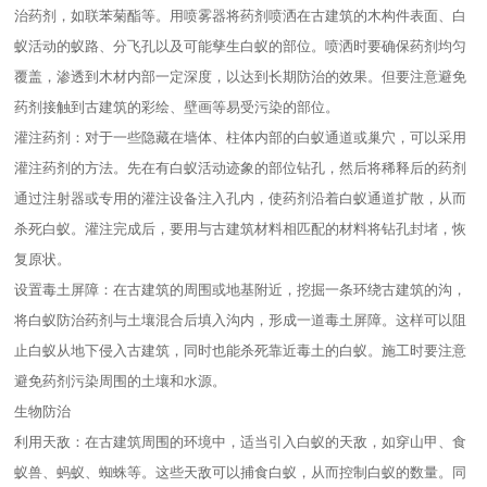
治药剂，如联苯菊酯等。用喷雾器将药剂喷洒在古建筑的木构件表面、白
蚁活动的蚁路、分飞孔以及可能孳生白蚁的部位。喷洒时要确保药剂均匀
覆盖，渗透到木材内部一定深度，以达到长期防治的效果。但要注意避免
药剂接触到古建筑的彩绘、壁画等易受污染的部位。
灌注药剂：对于一些隐藏在墙体、柱体内部的白蚁通道或巢穴，可以采用
灌注药剂的方法。先在有白蚁活动迹象的部位钻孔，然后将稀释后的药剂
通过注射器或专用的灌注设备注入孔内，使药剂沿着白蚁通道扩散，从而
杀死白蚁。灌注完成后，要用与古建筑材料相匹配的材料将钻孔封堵，恢
复原状。
设置毒土屏障：在古建筑的周围或地基附近，挖掘一条环绕古建筑的沟，
将白蚁防治药剂与土壤混合后填入沟内，形成一道毒土屏障。这样可以阻
止白蚁从地下侵入古建筑，同时也能杀死靠近毒土的白蚁。施工时要注意
避免药剂污染周围的土壤和水源。
生物防治
利用天敌：在古建筑周围的环境中，适当引入白蚁的天敌，如穿山甲、食
蚁兽、蚂蚁、蜘蛛等。这些天敌可以捕食白蚁，从而控制白蚁的数量。同