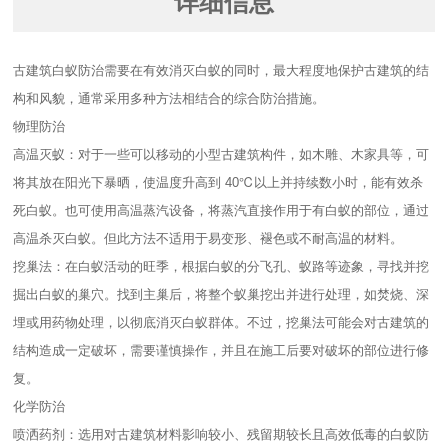
详细信息
古建筑白蚁防治需要在有效消灭白蚁的同时，最大程度地保护古建筑的结
构和风貌，通常采用多种方法相结合的综合防治措施。
物理防治
高温灭蚁：对于一些可以移动的小型古建筑构件，如木雕、木家具等，可
将其放在阳光下暴晒，使温度升高到 40℃以上并持续数小时，能有效杀
死白蚁。也可使用高温蒸汽设备，将蒸汽直接作用于有白蚁的部位，通过
高温杀灭白蚁。但此方法不适用于易变形、褪色或不耐高温的材料。
挖巢法：在白蚁活动的旺季，根据白蚁的分飞孔、蚁路等迹象，寻找并挖
掘出白蚁的巢穴。找到主巢后，将整个蚁巢挖出并进行处理，如焚烧、深
埋或用药物处理，以彻底消灭白蚁群体。不过，挖巢法可能会对古建筑的
结构造成一定破坏，需要谨慎操作，并且在施工后要对破坏的部位进行修
复。
化学防治
喷洒药剂：选用对古建筑材料影响较小、残留期较长且高效低毒的白蚁防