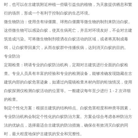
时，也可以在古建筑附近种植一些吸引益虫的植物，为天敌提供栖息和繁
衍的场所，形成一个有利于控制白蚁的生态环境。
微生物防治：使用含有绿僵菌、球孢白僵菌等微生物的制剂来防治白蚁。
这些微生物可以感染白蚁，使其生病死亡，并且对环境友好，不会对古建
筑造成污染。可将微生物制剂喷洒在白蚁活动的区域，或者将其制成毒
饵，让白蚁带回巢穴，从而在蚁群中传播疾病，达到消灭白蚁的目的。
专业防治
定期检查：聘请专业的白蚁防治机构，定期对古建筑进行全面的白蚁检
查。专业人员具有丰富的经验和专业的检测设备，能够准确发现隐藏在古
建筑内部的白蚁危害迹象，如通过内窥镜检查木材内部的蛀蚀情况，使用
白蚁探测仪检测白蚁活动的位置等。一般建议每年至少进行 1 - 2 次详细
的检查。
制定个性化方案：根据古建筑的结构特点、白蚁危害程度和种类等因素，
专业防治机构会制定个性化的白蚁防治方案。方案会综合考虑各种防治方
法的优缺点，选择最适合古建筑的防治措施，确保在有效消灭白蚁的同
时，最大程度地保护古建筑的安全和完整性。