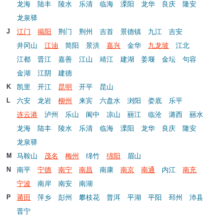
龙海
陆丰
陵水
乐清
临海
溧阳
龙华
良庆
隆安
龙泉驿
江门
揭阳
荆门
荆州
吉首
景德镇
九江
吉安
J
井冈山
江油
简阳
景洪
嘉兴
金华
九龙坡
江北
江都
晋江
嘉善
江山
靖江
建湖
姜堰
金坛
句容
金湖
江阴
建德
凯里
开江
昆明
开平
昆山
K
六安
龙岩
柳州
来宾
六盘水
浏阳
娄底
乐平
L
连云港
泸州
乐山
阆中
凉山
丽江
临沧
潞西
丽水
龙海
陆丰
陵水
乐清
临海
溧阳
龙华
良庆
隆安
龙泉驿
马鞍山
茂名
梅州
绵竹
绵阳
眉山
M
南平
宁德
南宁
南昌
南康
南京
南通
内江
南充
N
宁波
南岸
南安
南湖
莆田
萍乡
彭州
攀枝花
普洱
平湖
平阳
邳州
沛县
P
晋宁