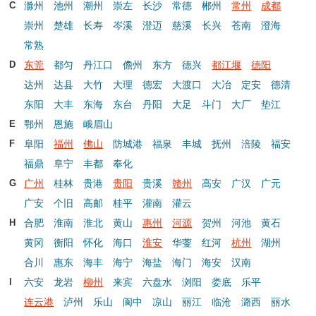
滁州
池州
潮州
崇左
长沙
常德
郴州
常州
成都
C
崇州
楚雄
长寿
岑溪
澄迈
慈溪
长兴
苍南
澄海
常熟
东莞
都匀
丹江口
儋州
东方
德兴
都江堰
德阳
D
达州
达县
大竹
大理
德宏
大渡口
大冶
定安
德清
东阳
大丰
东海
东台
丹阳
大足
斗门
大厂
垫江
鄂州
恩施
峨眉山
E
阜阳
福州
佛山
防城港
福泉
丰城
抚州
涪陵
福安
F
福鼎
阜宁
丰都
奉化
广州
桂林
贵港
贵阳
贵溪
赣州
高安
广汉
广元
G
广安
个旧
高邮
桂平
灌南
灌云
合肥
淮南
淮北
黄山
惠州
河源
贺州
河池
黄石
H
黄冈
衡阳
怀化
海口
淮安
华蓥
红河
杭州
湖州
合川
惠东
海丰
海宁
海盐
海门
海安
汉南
六安
龙岩
柳州
来宾
六盘水
浏阳
娄底
乐平
l
连云港
泸州
乐山
阆中
凉山
丽江
临沧
潞西
丽水