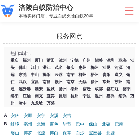
涪陵白蚁防治中心
本地实体门店，专业白蚁灭除白蚁20年
服务网点
热门城市：
重庆
福州
厦门
莆田
漳州
宁德
广州
韶关
深圳
珠海
汕
头
佛山
江门
湛江
茂名
肇庆
惠州
梅州
汕尾
河源
清
远
东莞
中山
揭阳
云浮
南宁
柳州
梧州
贵阳
遵义
铜
仁
武汉
宜昌
南昌
赣州
南京
无锡
徐州
常州
苏州
南
通
连云港
淮安
盐城
扬州
泰州
宿迁
成都
都江堰
德阳
绵阳
江油
南充
宜宾
昆明
杭州
宁波
温州
嘉兴
绍兴
万
州
渝中
九龙坡
万盛
安庆
安顺
安宁
安溪
安吉
A
蚌埠
亳州
北海
百色
毕节
巴中
保山
北碚
巴南
B
璧山
博罗
北流
博白
保亭
白沙
宝应县
北塘