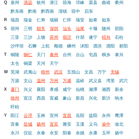
泉州
清远
钦州
潜江
琼海
邛崃
渠县
曲靖
衢州
Q
黔东南
黔南
黔西南
清镇
琼中
启东
瑞昌
瑞金
仁寿
瑞丽
仁怀
瑞安
如皋
如东
R
宿州
三明
韶关
深圳
汕头
汕尾
十堰
随州
邵阳
S
三亚
三沙
上饶
苏州
宿迁
什邡
遂宁
绍兴
石柱
沙坪坝
石狮
上杭
顺德
嵊州
沭阳
泗洪
泗阳
射阳
铜陵
铜仁
天门
泰州
台州
台山
屯昌
桐乡
泰兴
T
太仓
铜梁
天河
天宁
芜湖
武夷山
梧州
武汉
五指山
文昌
万宁
无锡
W
万源
文山
温州
万州
万盛
温岭
武义县
湾里
武穴
厦门
兴义
襄阳
孝感
咸宁
仙桃
湘潭
湘西
新余
X
徐州
宣汉
西昌
宣威
象山
新昌
兴化
新沂
响水
盱眙
阳江
云浮
玉林
宜州
宜昌
岳阳
益阳
永州
鹰潭
Y
宜春
盐城
扬州
宜宾
雅安
玉溪
义乌
渝中
渝北
永川
仪征
永春
永安
阳春
余姚
永康
玉环
扬中