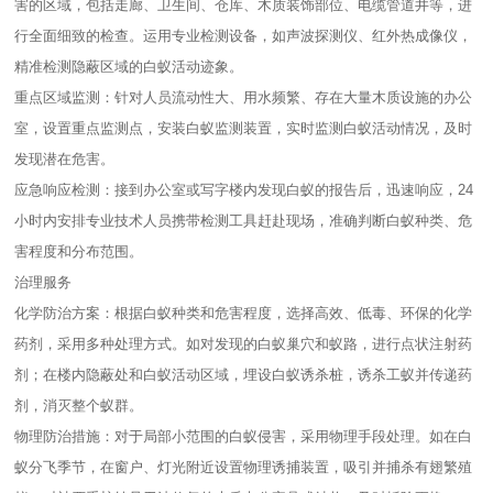
害的区域，包括走廊、卫生间、仓库、木质装饰部位、电缆管道井等，进
行全面细致的检查。运用专业检测设备，如声波探测仪、红外热成像仪，
精准检测隐蔽区域的白蚁活动迹象。
重点区域监测：针对人员流动性大、用水频繁、存在大量木质设施的办公
室，设置重点监测点，安装白蚁监测装置，实时监测白蚁活动情况，及时
发现潜在危害。
应急响应检测：接到办公室或写字楼内发现白蚁的报告后，迅速响应，24
小时内安排专业技术人员携带检测工具赶赴现场，准确判断白蚁种类、危
害程度和分布范围。
治理服务
化学防治方案：根据白蚁种类和危害程度，选择高效、低毒、环保的化学
药剂，采用多种处理方式。如对发现的白蚁巢穴和蚁路，进行点状注射药
剂；在楼内隐蔽处和白蚁活动区域，埋设白蚁诱杀桩，诱杀工蚁并传递药
剂，消灭整个蚁群。
物理防治措施：对于局部小范围的白蚁侵害，采用物理手段处理。如在白
蚁分飞季节，在窗户、灯光附近设置物理诱捕装置，吸引并捕杀有翅繁殖