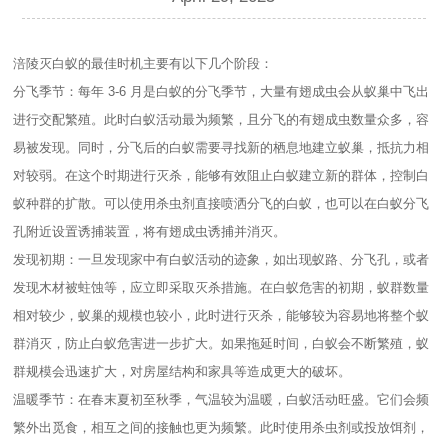
涪陵灭白蚁的最佳时机主要有以下几个阶段：
分飞季节：每年 3-6 月是白蚁的分飞季节，大量有翅成虫会从蚁巢中飞出
进行交配繁殖。此时白蚁活动最为频繁，且分飞的有翅成虫数量众多，容
易被发现。同时，分飞后的白蚁需要寻找新的栖息地建立蚁巢，抵抗力相
对较弱。在这个时期进行灭杀，能够有效阻止白蚁建立新的群体，控制白
蚁种群的扩散。可以使用杀虫剂直接喷洒分飞的白蚁，也可以在白蚁分飞
孔附近设置诱捕装置，将有翅成虫诱捕并消灭。
发现初期：一旦发现家中有白蚁活动的迹象，如出现蚁路、分飞孔，或者
发现木材被蛀蚀等，应立即采取灭杀措施。在白蚁危害的初期，蚁群数量
相对较少，蚁巢的规模也较小，此时进行灭杀，能够较为容易地将整个蚁
群消灭，防止白蚁危害进一步扩大。如果拖延时间，白蚁会不断繁殖，蚁
群规模会迅速扩大，对房屋结构和家具等造成更大的破坏。
温暖季节：在春末夏初至秋季，气温较为温暖，白蚁活动旺盛。它们会频
繁外出觅食，相互之间的接触也更为频繁。此时使用杀虫剂或投放饵剂，